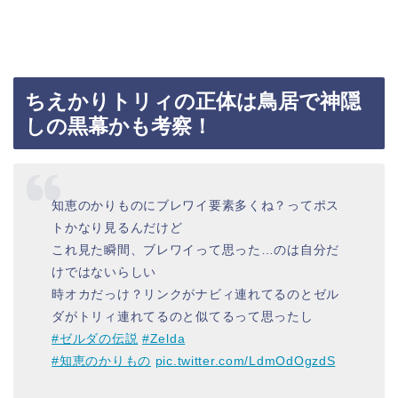
ちえかりトリィの正体は鳥居で神隠
しの黒幕かも考察！
知恵のかりものにブレワイ要素多くね？ってポス
トかなり見るんだけど
これ見た瞬間、ブレワイって思った…のは自分だ
けではないらしい
時オカだっけ？リンクがナビィ連れてるのとゼル
ダがトリィ連れてるのと似てるって思ったし
#ゼルダの伝説
#Zelda
#知恵のかりもの
pic.twitter.com/LdmOdOgzdS