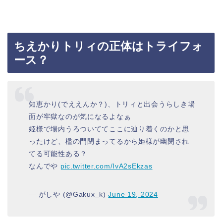
ちえかりトリィの正体はトライフォ
ース？
知恵かり(でええんか？)、トリィと出会うらしき場
面が牢獄なのが気になるよなぁ
姫様で場内うろついててここに辿り着くのかと思
ったけど、檻の門閉まってるから姫様が幽閉され
てる可能性ある？
なんでや
pic.twitter.com/IvA2sEkzas
— がしや (@Gakux_k)
June 19, 2024