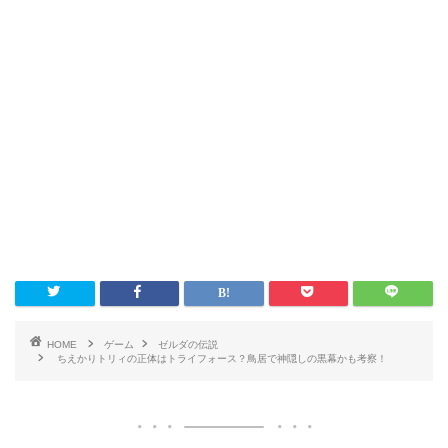
HOME
ゲーム
ゼルダの伝説
ちえかりトリィの正体はトライフォース？鳥居で神隠しの黒幕かも考察！