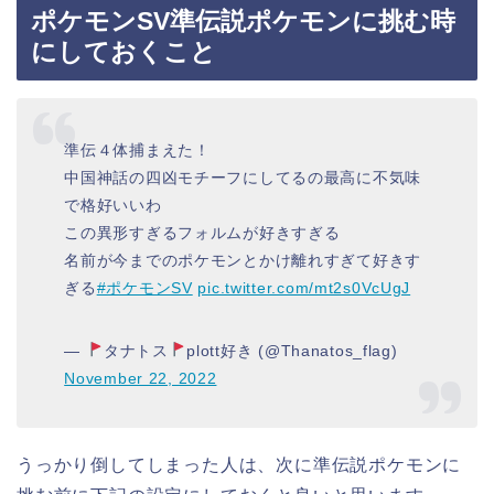
ポケモンSV準伝説ポケモンに挑む時
にしておくこと
準伝４体捕まえた！
中国神話の四凶モチーフにしてるの最高に不気味
で格好いいわ
この異形すぎるフォルムが好きすぎる
名前が今までのポケモンとかけ離れすぎて好きす
ぎる
#ポケモンSV
pic.twitter.com/mt2s0VcUgJ
—
タナトス
plott好き (@Thanatos_flag)
November 22, 2022
うっかり倒してしまった人は、次に準伝説ポケモンに